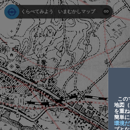
Header
くらべてみよう いまむかしマップ
+
–
この
地図（
を重ね
簡単に
環境だ
プとな