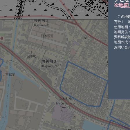
※地図
「この地
万分１ 
使用地図
地図提供
資料解説
地図作成
お問い合わせ