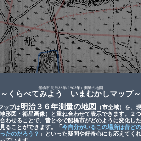
西部①　天沼弁天池
船橋市 明治36年(1903年）測量の地図
～くらべてみよう いまむかしマップ～
明治３６年測量の地図
マップは
（市全域）を、
地形図・衛星画像）と重ね合わせて表示できます。２
合わせることで、昔と今で船橋市がどのように変化し
見ることができます。「
今自分がいるこの場所は昔ど
ったのだろう？
」といった疑問や好奇心にも応えてく
っています。