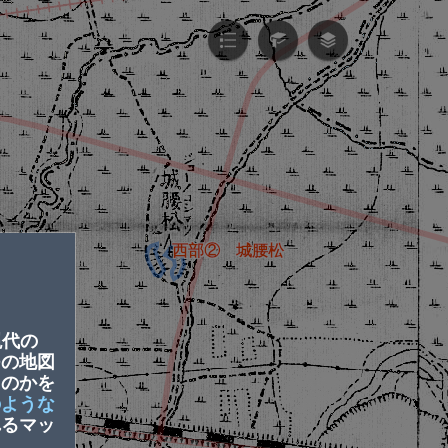
西部②　城腰松
し
現代の
つの地図
たのかを
のような
れるマッ