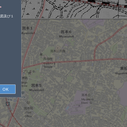
。
式図及び１
OK