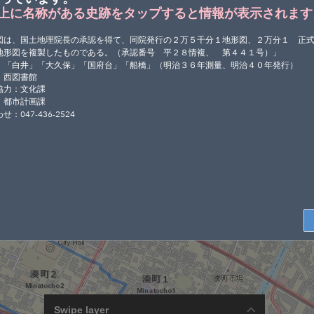
上に名称がある史跡をタップすると情報が表示されます
図は、国土地理院長の承認を得て、同院発行の２万５千分１地形図、２万分１ 正
地形図を複製したものである。（承認番号 平２８情複、 第４４１号）」
：「白井」「大久保」「国府台」「船橋」（明治３６年測量、明治４０年発行）
：西図書館
協力：文化課
：都市計画課
：047-436-2524
Swipe layer