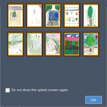
-
クリックで対象地に動きます。
Add
+
–
6km
Do not show this splash screen again.
OK
Esri Japan, Esri, HERE, Garmin, INCREMENT P, USGS, NGA