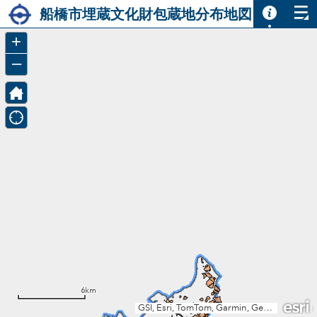
Header
船橋市埋蔵文化財包蔵地分布地図
Controller
+
–
6km
GSI, Esri, TomTom, Garmin, GeoTechnologies, Inc, METI/NASA, USGS